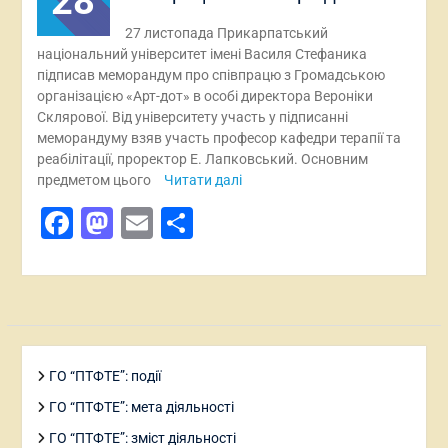
28
27 листопада Прикарпатський
національний університет імені Василя Стефаника
підписав меморандум про співпрацю з Громадською
організацією «Арт-дот» в особі директора Вероніки
Склярової. Від університету участь у підписанні
меморандуму взяв участь професор кафедри терапії та
реабілітації, проректор Е. Лапковський. Основним
предметом цього
Читати далі
Facebook
Mastodon
Email
Поділитися
ГО “ПТФТЕ”: події
ГО “ПТФТЕ”: мета діяльності
ГО “ПТФТЕ”: зміст діяльності