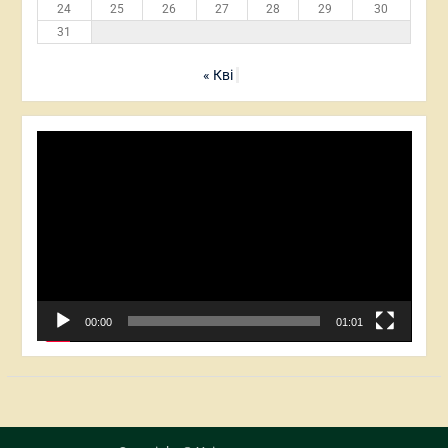
24
25
26
27
28
29
30
31
« Кві
Відеопрогравач
00:00
01:01