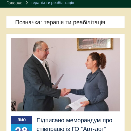
терапія ти реабілітація
Головна
Позначка:
терапія ти реабілітація
Підписано меморандум про
ЛИС
співпрацю із ГО “Арт-дот”