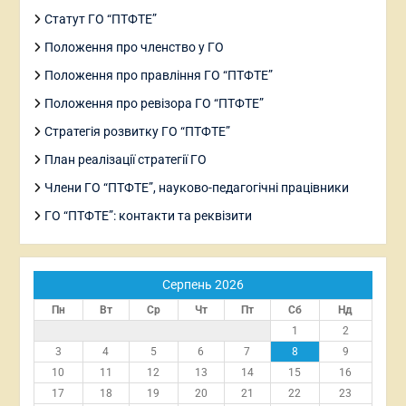
Статут ГО “ПТФТЕ”
Положення про членство у ГО
Положення про правління ГО “ПТФТЕ”
Положення про ревізора ГО “ПТФТЕ”
Стратегія розвитку ГО “ПТФТЕ”
План реалізації стратегії ГО
Члени ГО “ПТФТЕ”, науково-педагогічні працівники
ГО “ПТФТЕ”: контакти та реквізити
Серпень 2026
Пн
Вт
Ср
Чт
Пт
Сб
Нд
1
2
3
4
5
6
7
8
9
10
11
12
13
14
15
16
17
18
19
20
21
22
23