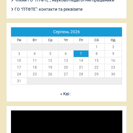
Члени ГО “ПТФТЕ”, науково-педагогічні працівники
ГО “ПТФТЕ”: контакти та реквізити
Серпень 2026
Пн
Вт
Ср
Чт
Пт
Сб
Нд
1
2
3
4
5
6
7
8
9
10
11
12
13
14
15
16
17
18
19
20
21
22
23
24
25
26
27
28
29
30
31
« Кві
Відеопрогравач