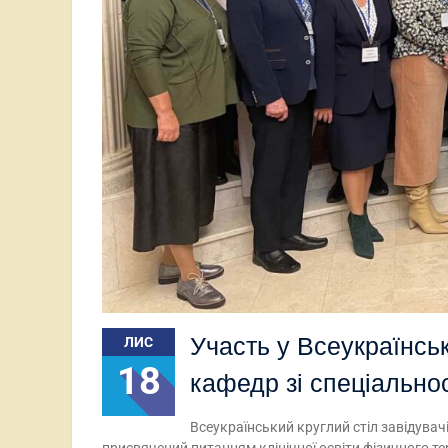
Участь у Всеукраїнськ
ЛИС
18
кафедр зі спеціальнос
Всеукраїнський круглий стіл завідувачів
присвячений питанням клінічної освіти фізичного те