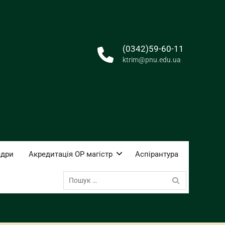
(0342)59-60-11
ktrim@pnu.edu.ua
едри
Акредитація ОР магістр
Аспірантура
Пошук: