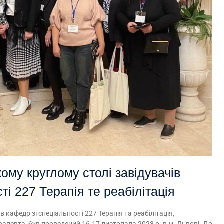
ому круглому столі завідувачів
ті 227 Терапія те реабілітація
 кафедр зі спеціальності 227 Терапія та реабілітація,
рапевта, був проведений 16-17 листопада 2023 р. в м. Львові. До