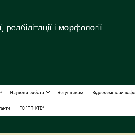
 реабілітації і морфології
Наукова робота
Вступникам
Відеосемінари каф
такти
ГО “ПТФТЕ”