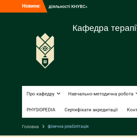
Перейти
Новини:
Запрошуємо студентів 4 курсів на
до
СтефаникФест: Next Level
вмісту
КНУВС долучився до Всеукраїнської
ініціативи STEM DAY 2026
Кафедра терапії,
Розпочато реалізацію програми
«Соціокультурна взаємодія з
військовослужбовцями в освітній
діяльності КНУВС»
Про кафедру
Навчально-методична робота
PHYSIOPEDIA
Сертифікати акредитації
Кон
фізична реабілітація
Головна