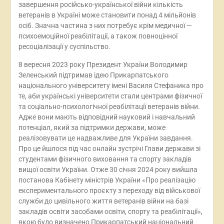
завершення російсько-української війни кількість
ветеранів в Україні може становити понад 4 мільйонів
осіб. Значна частина з них потребує крім медичної —
психоемоційної реабілітації, а також повноцінної
ресоціалізації у суспільство.
8 вересня 2023 року Президент України Володимир
Зеленський підтримав ідею Прикарпатського
національного університету імені Василя Стефаника про
те, аби українські університети стали центрами фізичної
та соціально-психологічної реабілітації ветеранів війни.
Адже вони мають відповідний науковий і навчальний
потенціал, який за підтримки держави, може
реалізовувати це надважливе для України завдання.
Про це йшлося під час онлайн зустрічі Глави держави зі
студентами фізичного виховання та спорту закладів
вищої освіти України. Отже 30 січня 2024 року вийшла
постанова Кабінету міністрів України «Про реалізацію
експериментального проєкту з переходу від військової
служби до цивільного життя ветеранів війни на базі
закладів освіти засобами освіти, спорту та реабілітації»,
якою було визначено Прикарпатський національний