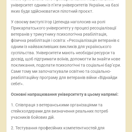
університет одним із пʼяти університетів України, на базі
яких буде здійснюватися пілотний проєкт.
У своєму виступі Ігор Цепенда наголосив на ролі
Прикарпатського університету у процесі ресоціалізації
ветеранів у трикутнику психологічна реабілітація,
фізична реабілітація і освіта: «Ресоціалізація ветеранів є
одним із найважливіших викликів для українського
суспільства. Університети мають необхідні ресурси та
досвід, щоб підтримати воїнів, допомогти їм знайти нове
покликання, подолати психологічні та соціальні бар’єри.
Саме тому ми започаткували освітню та соціально-
реабілітаційну програму для ветеранів війни «Віднайди
себе!».
Основні напрацювання університету в цьому напрямі:
1. Співпраця з ветеранськими організаціями та
стейкхолдерами для визначення реальних потреб
учасників бойових дій.
2. Тестування професійних компетентностей для