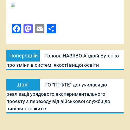
Facebook
Mastodon
Email
Поділитися
Навігація
Попередній
Попередній
Голова НАЗЯВО Андрій Бутенко
записів
запис:
про зміни в системі якості вищої освіти
Наступний
Далі
ГО “ПТФТЕ” долучилася до
запис:
реалізації урядового експериментального
проєкту з переходу від військової служби до
цивільного життя