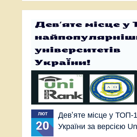
Девʼяте місце у ТОП-
ЛЮТ
20
України за версією Un