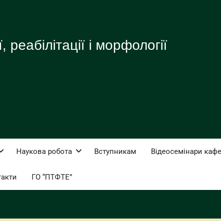
 реабілітації і морфології
Наукова робота
Вступникам
Відеосемінари каф
такти
ГО “ПТФТЕ”