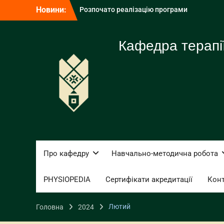
Перейти
Новини:
військовослужбовцями в освітній
до
діяльності КНУВС»
вмісту
Запрошуємо студентів 4 курсів на
СтефаникФест: Next Level
Кафедра терапії,
КНУВС долучився до Всеукраїнської
ініціативи STEM DAY 2026
Про кафедру
Навчально-методична робота
PHYSIOPEDIA
Сертифікати акредитації
Кон
Лютий
Головна
2024