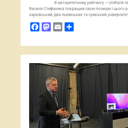
В авторитетному рейтингу — UniRank Un
Василя Стефаника покращив свою позицію і цього ро
харківський, два львівських та сумський університет
Facebook
Mastodon
Email
Поділитися