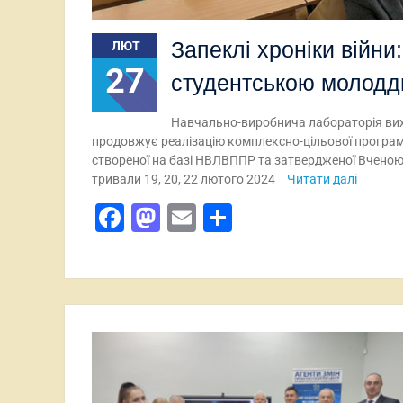
Запеклі хроніки війни:
ЛЮТ
27
студентською молод
Навчально-виробнича лабораторія вих
продовжує реалізацію комплексно-цільової програми
створеної на базі НВЛВППР та затвердженої Вченою 
тривали 19, 20, 22 лютого 2024
Читати далі
Facebook
Mastodon
Email
Поділитися