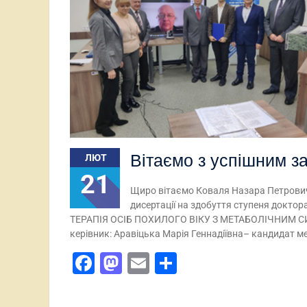
Вітаємо з успішним з
ЛЮТ
21
Щиро вітаємо Коваля Назара Петрович
дисертації на здобуття ступеня доктор
ТЕРАПІЯ ОСІБ ПОХИЛОГО ВІКУ З МЕТАБОЛІЧНИМ 
керівник: Аравіцька Марія Геннадіївна– кандидат 
Facebook
Mastodon
Email
Поділитися