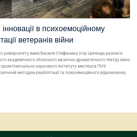
 інновації в психоемоційному
тації ветеранів війни
 університету імені Василя Стефаника Ігор Цепенда разом із
го академічного обласного музично-драматичного театру імені
тором Навчально-наукового інституту мистецтв ПНУ
вяченій методам реабілітації та психоемоційного відновлення,