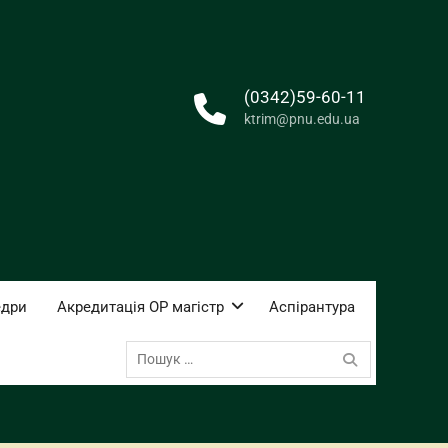
(0342)59-60-11
ktrim@pnu.edu.ua
едри
Акредитація ОР магістр
Аспірантура
Пошук: