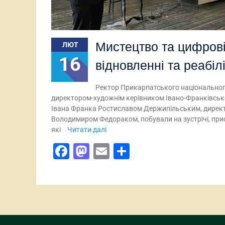
Мистецтво та цифрові
ЛЮТ
16
відновленні та реабілі
Ректор Прикарпатського національного
директором-художнім керівником Івано-Франківсько
Івана Франка Ростиславом Держипільським, дирек
Володимиром Федораком, побували на зустрічі, прис
які
Читати далі
Facebook
Mastodon
Email
Поділитися