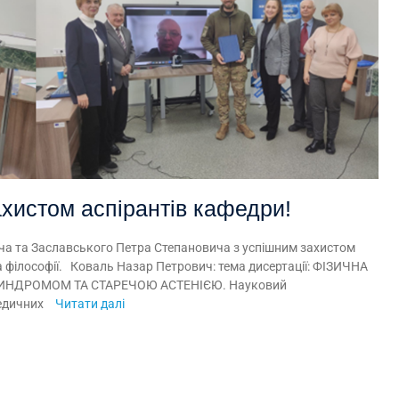
ахистом аспірантів кафедри!
а та Заславського Петра Степановича з успішним захистом
а філософії. Коваль Назар Петрович: тема дисертації: ФІЗИЧНА
СИНДРОМОМ ТА СТАРЕЧОЮ АСТЕНІЄЮ. Науковий
медичних
Читати далі