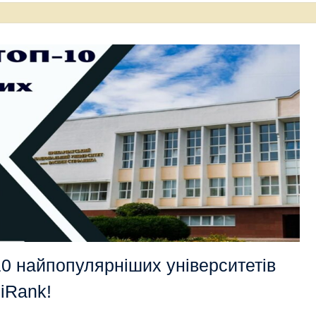
10 найпопулярніших університетів
iRank!